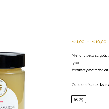
P
€
6,00
–
€
10,00
d
Miel onctueux au goût 
p
typé.
€
Première production en 
à
Zone de récolte :
Loir 
€
500g