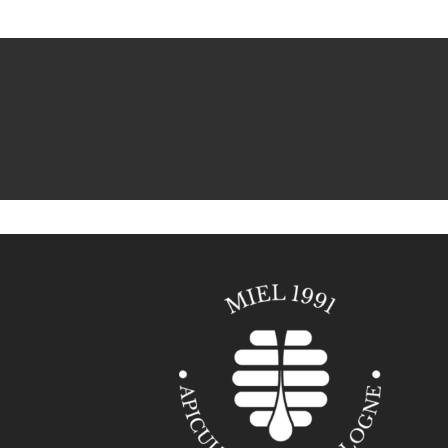
€5,00
à
€8,00