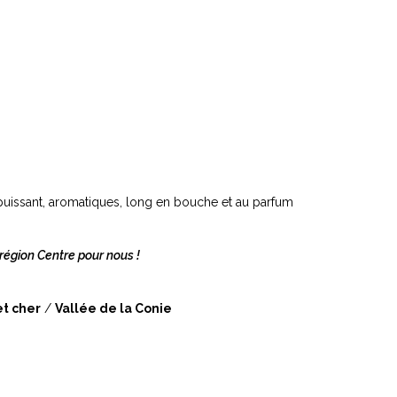
lage
e
puissant, aromatiques, long en bouche et au parfum
rix :
6,00
région Centre pour nous !
et cher
/
Vallée de la Conie
10,00