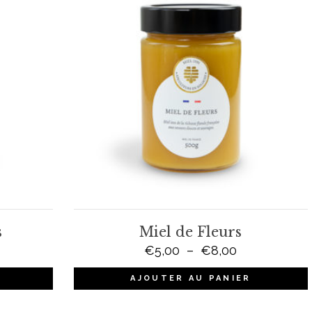
s
Miel de Fleurs
age
Plage
€
5,00
–
€
8,00
de
AJOUTER AU PANIER
 :
prix :